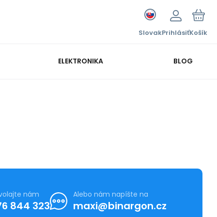
Slovak
Prihlásiť
Košík
ELEKTRONIKA
BLOG
volajte nám
Alebo nám napíšte na
76 844 323
maxi@binargon.cz