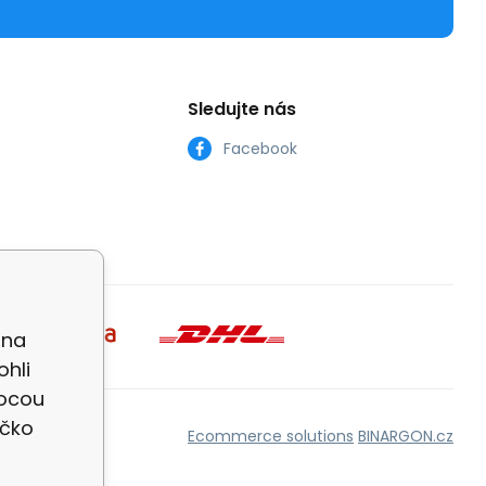
Sledujte nás
Facebook
 na
ohli
mocou
íčko
Ecommerce solutions
BINARGON.cz