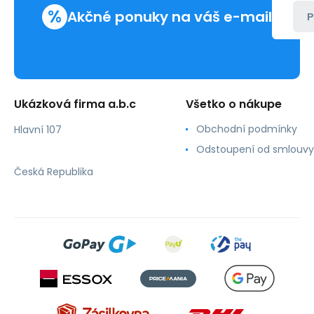
%
Akčné ponuky na váš e-mail
P
Ukázková firma a.b.c
Všetko o nákupe
Obchodní podmínky
Hlavní 107
Odstoupení od smlouvy
Česká Republika