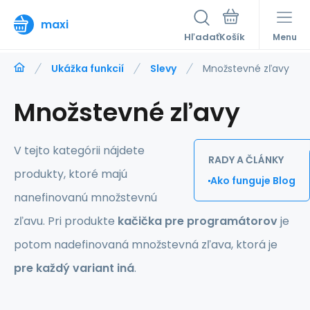
maxi
Hľadať
Menu
Ukážka funkcií
Slevy
Množstevné zľavy
Množstevné zľavy
V tejto kategórii nájdete
RADY A ČLÁNKY
produkty, ktoré majú
Ako funguje Blog
nanefinovanú množstevnú
zľavu. Pri produkte
kačička pre programátorov
je
potom nadefinovaná množstevná zľava, ktorá je
pre každý variant iná
.