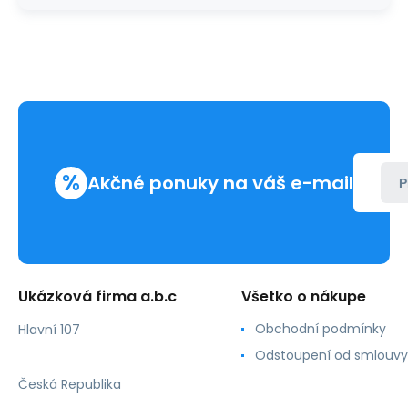
%
Akčné ponuky na váš e-mail
P
Ukázková firma a.b.c
Všetko o nákupe
Obchodní podmínky
Hlavní 107
Odstoupení od smlouvy
Česká Republika