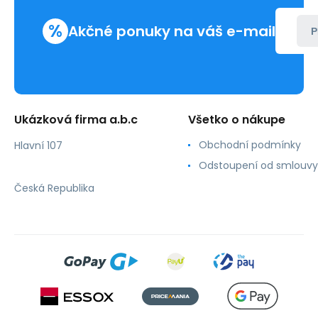
%
Akčné ponuky na váš e-mail
P
Ukázková firma a.b.c
Všetko o nákupe
Obchodní podmínky
Hlavní 107
Odstoupení od smlouvy
Česká Republika