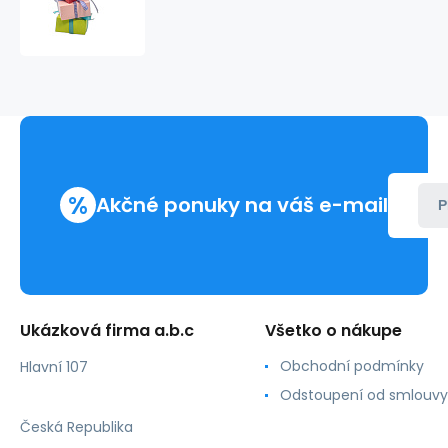
papier
%
Akčné ponuky na váš e-mail
P
Ukázková firma a.b.c
Všetko o nákupe
Obchodní podmínky
Hlavní 107
Odstoupení od smlouvy
Česká Republika